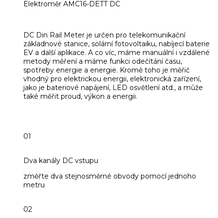
Elektroměr AMC16-DETT DC
DC Din Rail Meter je určen pro telekomunikační
základnové stanice, solární fotovoltaiku, nabíjecí baterie
EV a další aplikace. A co víc, máme manuální i vzdálené
metody měření a máme funkci odečítání času,
spotřeby energie a energie. Kromě toho je měřič
vhodný pro elektrickou energii, elektronická zařízení,
jako je bateriové napájení, LED osvětlení atd., a může
také měřit proud, výkon a energii.
01
Dva kanály DC vstupu
změřte dva stejnosměrné obvody pomocí jednoho
metru
02