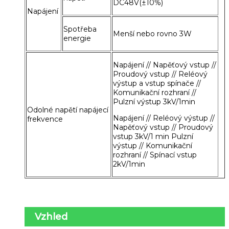
DC48V(±10%)
Napájení
Spotřeba
Menší nebo rovno 3W
energie
Napájení // Napěťový vstup //
Proudový vstup // Reléový
výstup a vstup spínače //
Komunikační rozhraní //
Pulzní výstup 3kV/1min
Odolné napětí napájecí
Napájení // Reléový výstup //
frekvence
Napěťový vstup // Proudový
vstup 3kV/1 min Pulzní
výstup // Komunikační
rozhraní // Spínací vstup
2kV/1min
Vzhled