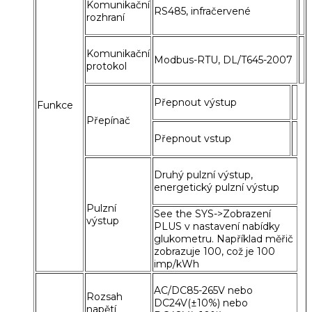
Komunikační
RS485, infračervené
rozhraní
Komunikační
Modbus-RTU, DL/T645-2007
protokol
Přepnout výstup
Funkce
Přepínač
Přepnout vstup
Druhý pulzní výstup,
energetický pulzní výstup
Pulzní
See the SYS->Zobrazení
výstup
PLUS v nastavení nabídky
glukometru. Například měřič
zobrazuje 100, což je 100
imp/kWh
AC/DC85-265V nebo
Rozsah
DC24V(±10%) nebo
napětí