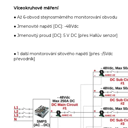
Víceokruhové měření
● Až 6-obvod stejnosměrného monitorování obvodu
● Jmenovité napětí [DC]: -48Vdc
● Jmenovitý proud [DC]: 5 V DC [přes Hallův senzor]
● 1 další monitorování síťového napětí [přes -/5Vdc
převodník]