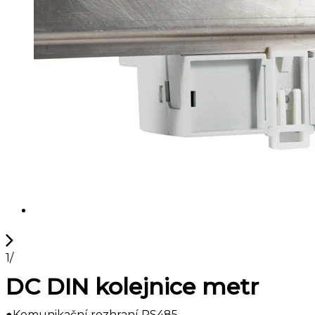
1
/
DC DIN kolejnice metr
●Komunikační rozhraní RS485