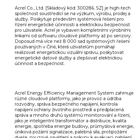
Acrel Co., Ltd. [Skladový kód: 300286. SZ] je high-tech
společnost soustředící se na výzkum, výrobu, prodej a
služby. Poskytuje především systémová řešení pro
řízení energetické účinnosti a elektrickou bezpečnost
pro uživatele. Acrel je vybaven kompletními výrobními
linkami od softwaru cloudové platformy až po senzory.
Doposud má více než 8 000 sad systémových řešení
používaných v Číně, která uživatelům pomáhají
realizovat energetickou vizuální správu, poskytovat
energetické datové služby a zlepšovat elektrickou
účinnost a bezpečnost.
Acrel Energy Efficiency Management System zahrnuje
různé cloudové platformy, jako je provoz a údržba
rozvodny, správa bezpečného napájení, kontrola
napájení ochrany životního prostředí a předplacená
správa a mnoho druhů systémů monitorování a řízení,
jako je inteligentní transformátor a distribuce, kvalita
energie, spotřeba energie budovy, průmyslová energie,
úniková požární signalizace, palebná síla, protipožární
dveře, nouzové osvětlení a pokyny k evakuaci, nabíjení