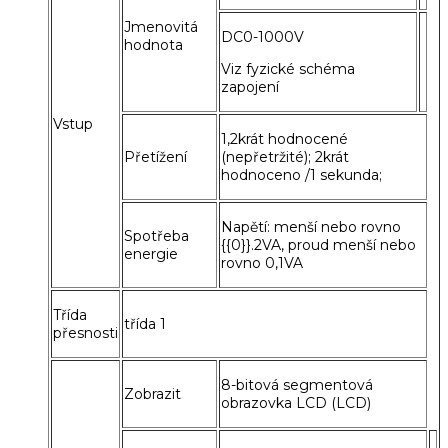
Jmenovitá
DC0-1000V
hodnota
Viz fyzické schéma
zapojení
Vstup
1,2krát hodnocené
Přetížení
(nepřetržité); 2krát
hodnoceno /1 sekunda;
Napětí: menší nebo rovno
Spotřeba
{{0}}.2VA, proud menší nebo
energie
rovno 0,1VA
Třída
třída 1
přesnosti
8-bitová segmentová
Zobrazit
obrazovka LCD (LCD)