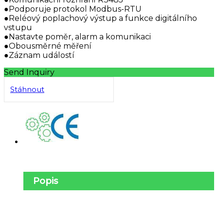
●Podporuje protokol Modbus-RTU
●Reléový poplachový výstup a funkce digitálního
vstupu
●Nastavte poměr, alarm a komunikaci
●Obousměrné měření
●Záznam událostí
Send Inquiry
Stáhnout
Popis