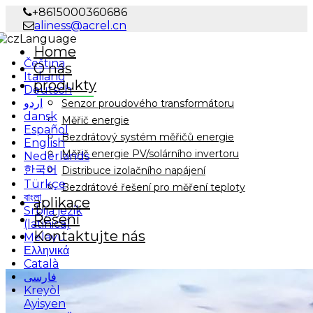
+8615000360686
aliness@acrel.cn
Language
Home
Čeština
O nás
Italiano
produkty
Deutsch
اردو
Senzor proudového transformátoru
dansk
Měřič energie
Español
Bezdrátový systém měřičů energie
English
Měřič energie PV/solárního invertoru
Nederlands
한국어
Distribuce izolačního napájení
Türkçe
Bezdrátové řešení pro měření teploty
বাংলা
aplikace
Srbija jezik
Řešení
(latinica)
Kontaktujte nás
Melayu
Ελληνικά
Català
فارسی
Kreyòl
Ayisyen