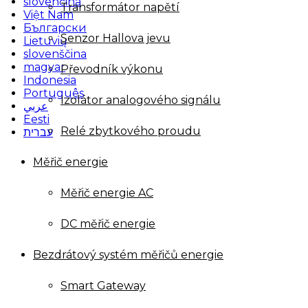
slovenčina
Transformátor napětí
Việt Nam
Български
Senzor Hallova jevu
Lietuvių
slovenščina
magyar
Převodník výkonu
Indonesia
Português
Izolátor analogového signálu
عربي
Eesti
Relé zbytkového proudu
עברית
Měřič energie
Měřič energie AC
DC měřič energie
Bezdrátový systém měřičů energie
Smart Gateway