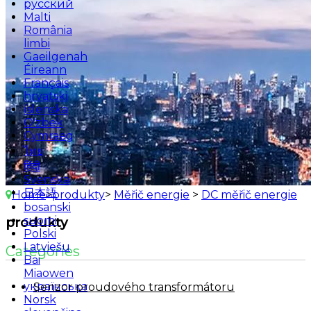
русский
Malti
România
limbi
Gaeilgenah
Éireann
Français
hrvatski
íslenska
O'zbek
Cymraeg
ไทย
हिंदी
Svenska
日本語
Home
>
produkty
>
Měřič energie
>
DC měřič energie
bosanski
suomi
produkty
Polski
Latviešu
Categories
Bai
Miaowen
українська
Senzor proudového transformátoru
Norsk